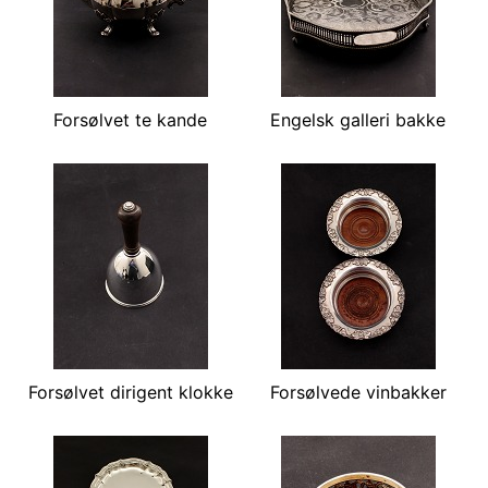
Forsølvet te kande
Engelsk galleri bakke
Forsølvet dirigent klokke
Forsølvede vinbakker