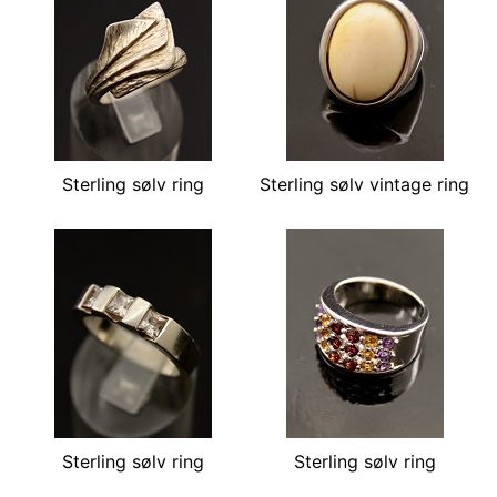
Sterling sølv ring
Sterling sølv vintage ring
Sterling sølv ring
Sterling sølv ring