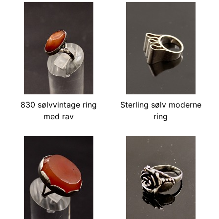
830 sølvvintage ring
Sterling sølv moderne
med rav
ring