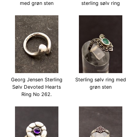
med grøn sten
sterling sølv ring
Georg Jensen Sterling
Sterling sølv ring med
Sølv Devoted Hearts
grøn sten
Ring No 262.