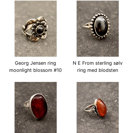
Georg Jensen ring
N E From sterling sølv
moonlight blossom #10
ring med blodsten