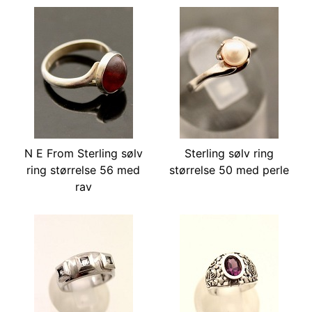
N E From Sterling sølv
Sterling sølv ring
ring størrelse 56 med
størrelse 50 med perle
rav