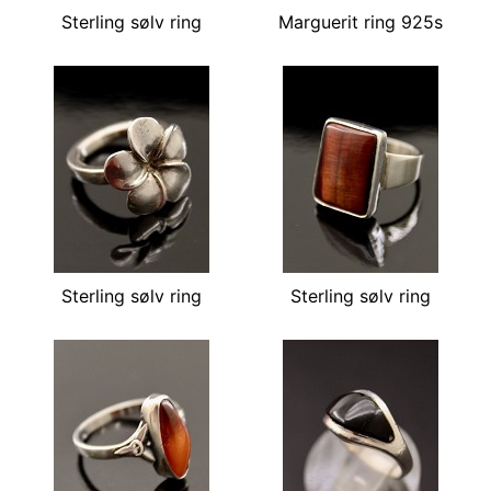
Sterling sølv ring
Marguerit ring 925s
Sterling sølv ring
Sterling sølv ring