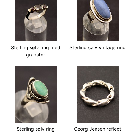
Sterling sølv ring med
Sterling sølv vintage ring
granater
Sterling sølv ring
Georg Jensen reflect