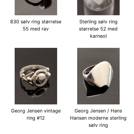
830 sølv ring størrelse
Sterling sølv ring
55 med rav
størrelse 52 med
karneol
Georg Jensen vintage
Georg Jensen / Hans
ring #12
Hansen moderne sterling
sølv ring