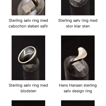
Sterling sølv ring med
Sterling sølv ring med
cabochon sleben safir
stor klar sten
Sterling sølv ring med
Hans Hansen sterling
blodsten
sølv design ring