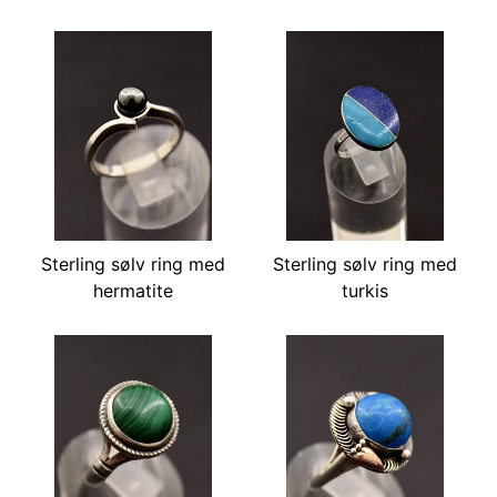
Sterling sølv ring med
Sterling sølv ring med
hermatite
turkis