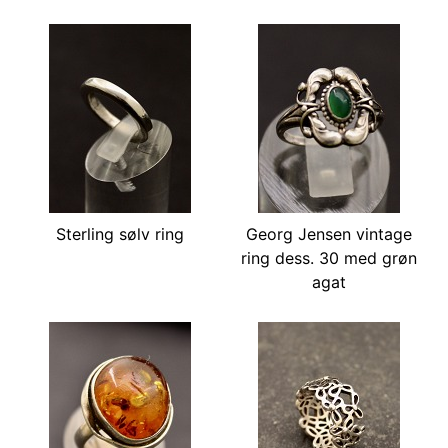
Sterling sølv ring
Georg Jensen vintage
ring dess. 30 med grøn
agat