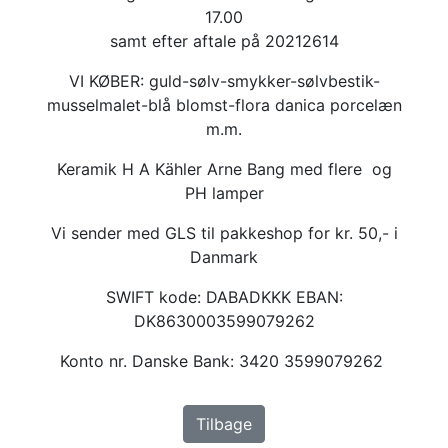
17.00
samt efter aftale på 20212614
VI KØBER: guld-sølv-smykker-sølvbestik-
musselmalet-blå blomst-flora danica porcelæn
m.m.
Keramik H A Kähler Arne Bang med flere og
PH lamper
Vi sender med GLS til pakkeshop for kr. 50,- i
Danmark
SWIFT kode: DABADKKK EBAN:
DK8630003599079262
Konto nr. Danske Bank: 3420 3599079262
Tilbage