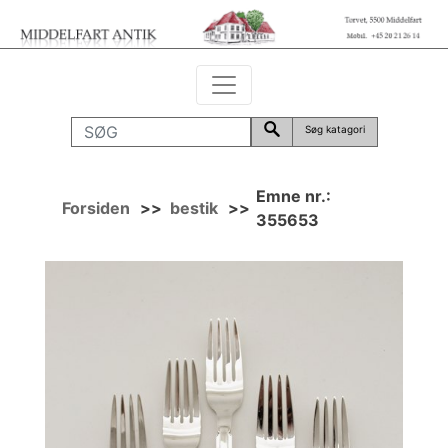
Søg katagori
Emne nr.:
Forsiden
>>
bestik
>>
355653