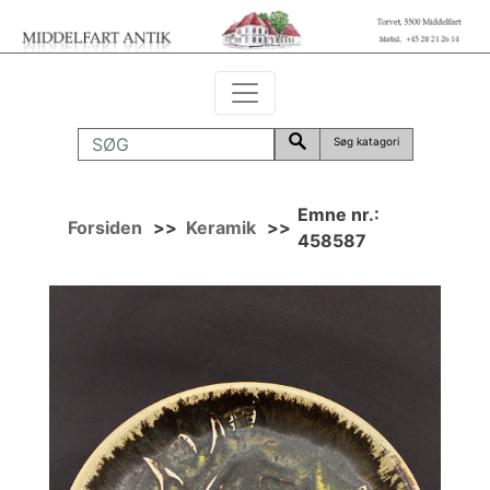
Søg katagori
Emne nr.:
Forsiden
>>
Keramik
>>
458587