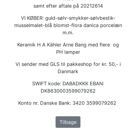
samt efter aftale på 20212614
VI KØBER: guld-sølv-smykker-sølvbestik-
musselmalet-blå blomst-flora danica porcelæn
m.m.
Keramik H A Kähler Arne Bang med flere og
PH lamper
Vi sender med GLS til pakkeshop for kr. 50,- i
Danmark
SWIFT kode: DABADKKK EBAN:
DK8630003599079262
Konto nr. Danske Bank: 3420 3599079262
Tilbage