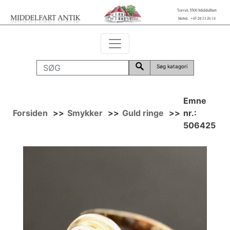
Søg katagori
Emne
Forsiden
>>
Smykker
>>
Guld ringe
>>
nr.:
506425