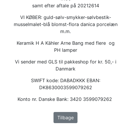
samt efter aftale på 20212614
VI KØBER: guld-sølv-smykker-sølvbestik-
musselmalet-blå blomst-flora danica porcelæn
m.m.
Keramik H A Kähler Arne Bang med flere og
PH lamper
Vi sender med GLS til pakkeshop for kr. 50,- i
Danmark
SWIFT kode: DABADKKK EBAN:
DK8630003599079262
Konto nr. Danske Bank: 3420 3599079262
Tilbage