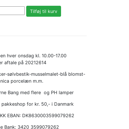
en hver onsdag kl. 10.00-17.00
er aftale på 20212614
er-sølvbestik-musselmalet-blå blomst-
anica porcelæn m.m.
Arne Bang med flere og PH lamper
 pakkeshop for kr. 50,- i Danmark
KKK EBAN: DK8630003599079262
ske Bank: 3420 3599079262