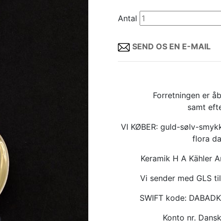
Antal
SEND OS EN E-MAIL
Forretningen er åb
samt eft
VI KØBER: guld-sølv-smykk
flora d
Keramik H A Kähler 
Vi sender med GLS til
SWIFT kode: DABAD
Konto nr. Dan