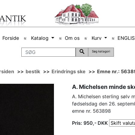
Forside
Katalog
Om os
Kurv
ENGLI
Søg katagori
rsiden
>>
bestik
>>
Erindrings ske
>>
Emne nr.: 563
A. Michelsen minde ske
A. Michelsen sterling sølv 
fødselsdag den 26. septem
emne nr. 563898
Pris:
950
,-
DKK