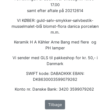
17.00
samt efter aftale på 20212614
VI KØBER: guld-sølv-smykker-sølvbestik-
musselmalet-blå blomst-flora danica porcelæn
m.m.
Keramik H A Kähler Arne Bang med flere og
PH lamper
Vi sender med GLS til pakkeshop for kr. 50,- i
Danmark
SWIFT kode: DABADKKK EBAN:
DK8630003599079262
Konto nr. Danske Bank: 3420 3599079262
Tilbage