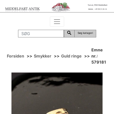
Søg katagori
Emne
Forsiden
>>
Smykker
>>
Guld ringe
>>
nr.:
579181