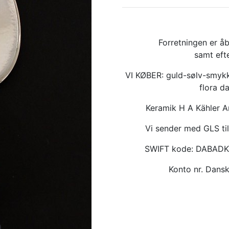
Forretningen er åb
samt eft
VI KØBER: guld-sølv-smykk
flora d
Keramik H A Kähler 
Vi sender med GLS til
SWIFT kode: DABAD
Konto nr. Dan