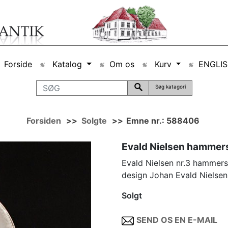
Forside
Katalog
Om os
Kurv
ENGLI
Søg katagori
Forsiden
>>
Solgte
>>
Emne nr.: 588406
Evald Nielsen hammer
Evald Nielsen nr.3 hammers
design Johan Evald Nielse
Solgt
SEND OS EN E-MAIL