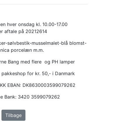
en hver onsdag kl. 10.00-17.00
er aftale på 20212614
er-sølvbestik-musselmalet-blå blomst-
anica porcelæn m.m.
Arne Bang med flere og PH lamper
 pakkeshop for kr. 50,- i Danmark
KKK EBAN: DK8630003599079262
ske Bank: 3420 3599079262
Tilbage