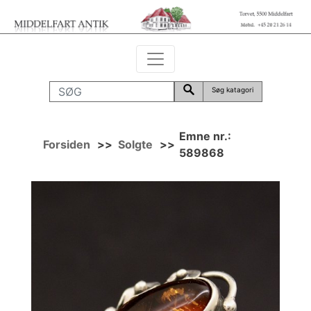
Søg katagori
Emne nr.:
Forsiden
>>
Solgte
>>
589868