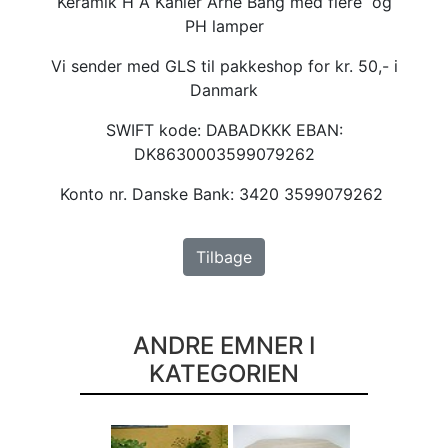
Keramik H A Kähler Arne Bang med flere og
PH lamper
Vi sender med GLS til pakkeshop for kr. 50,- i
Danmark
SWIFT kode: DABADKKK EBAN:
DK8630003599079262
Konto nr. Danske Bank: 3420 3599079262
Tilbage
ANDRE EMNER I
KATEGORIEN