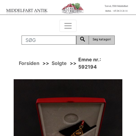
Søg katagori
Emne nr.:
Forsiden
>>
Solgte
>>
592194