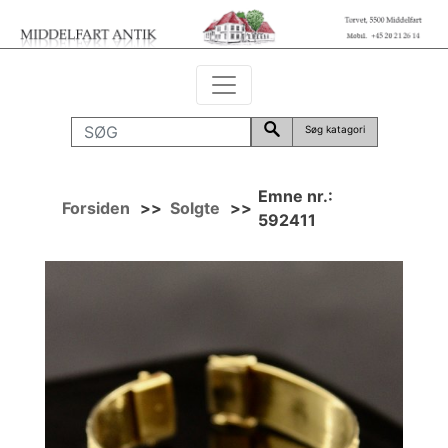
Søg katagori
Emne nr.:
Forsiden
>>
Solgte
>>
592411