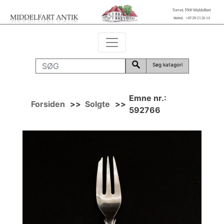
Søg katagori
Emne nr.:
Forsiden
>>
Solgte
>>
592766