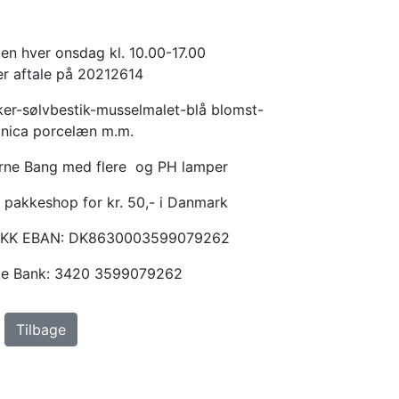
en hver onsdag kl. 10.00-17.00
er aftale på 20212614
er-sølvbestik-musselmalet-blå blomst-
anica porcelæn m.m.
Arne Bang med flere og PH lamper
 pakkeshop for kr. 50,- i Danmark
KKK EBAN: DK8630003599079262
ske Bank: 3420 3599079262
Tilbage