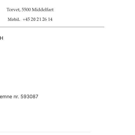
SH
 emne nr. 593087