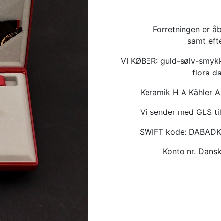
Forretningen er åb
samt eft
VI KØBER: guld-sølv-smykk
flora d
Keramik H A Kähler 
Vi sender med GLS til
SWIFT kode: DABAD
Konto nr. Dan