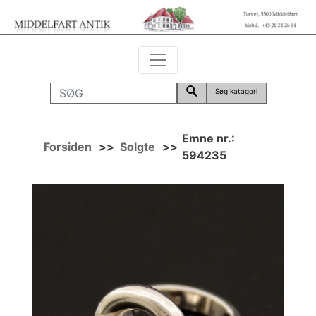
Søg katagori
Emne nr.:
Forsiden
>>
Solgte
>>
594235