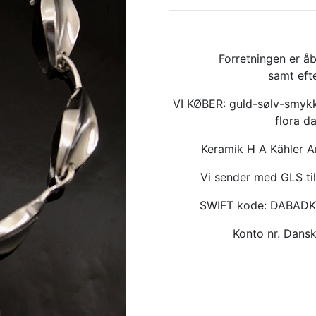
Forretningen er åb
samt eft
VI KØBER: guld-sølv-smykk
flora d
Keramik H A Kähler 
Vi sender med GLS til
SWIFT kode: DABAD
Konto nr. Dan