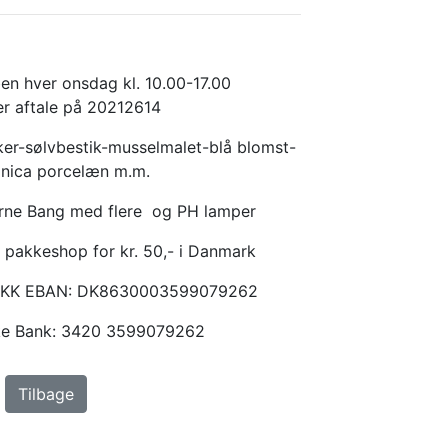
en hver onsdag kl. 10.00-17.00
er aftale på 20212614
er-sølvbestik-musselmalet-blå blomst-
anica porcelæn m.m.
Arne Bang med flere og PH lamper
 pakkeshop for kr. 50,- i Danmark
KKK EBAN: DK8630003599079262
ske Bank: 3420 3599079262
Tilbage