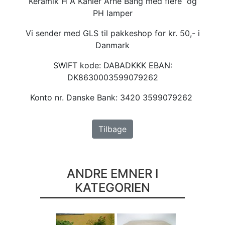
Keramik H A Kähler Arne Bang med flere og
PH lamper
Vi sender med GLS til pakkeshop for kr. 50,- i
Danmark
SWIFT kode: DABADKKK EBAN:
DK8630003599079262
Konto nr. Danske Bank: 3420 3599079262
Tilbage
ANDRE EMNER I
KATEGORIEN