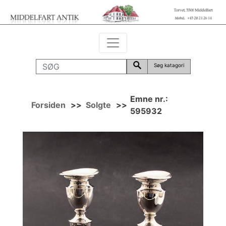
Søg katagori
Emne nr.:
Forsiden
>>
Solgte
>>
595932