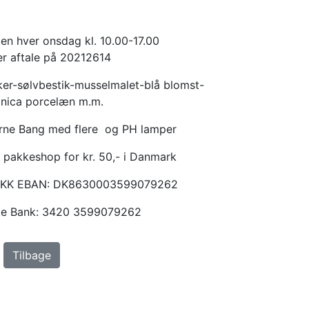
en hver onsdag kl. 10.00-17.00
er aftale på 20212614
er-sølvbestik-musselmalet-blå blomst-
anica porcelæn m.m.
Arne Bang med flere og PH lamper
 pakkeshop for kr. 50,- i Danmark
KKK EBAN: DK8630003599079262
ske Bank: 3420 3599079262
Tilbage