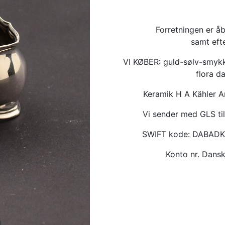
Forretningen er åb
samt eft
VI KØBER: guld-sølv-smykk
flora d
Keramik H A Kähler 
Vi sender med GLS til
SWIFT kode: DABAD
Konto nr. Dan