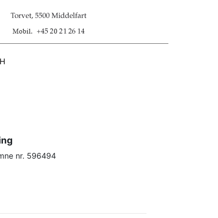
SH
ing
emne nr. 596494