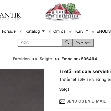
Forside
Katalog
Om os
Kurv
ENGLI
Søg katagori
Forsiden
>>
Solgte
>>
Emne nr.: 596494
Tretårnet sølv servietr
Tretårnet sølv servietring 
Solgt
SEND OS EN E-MAIL