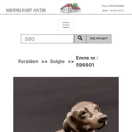
Søg katagori
Emne nr.:
Forsiden
>>
Solgte
>>
596601