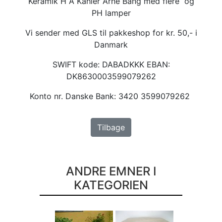
Keramik H A Kähler Arne Bang med flere og
PH lamper
Vi sender med GLS til pakkeshop for kr. 50,- i
Danmark
SWIFT kode: DABADKKK EBAN:
DK8630003599079262
Konto nr. Danske Bank: 3420 3599079262
Tilbage
ANDRE EMNER I
KATEGORIEN