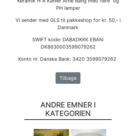
Keramik H A Kähler Arne Bang med flere og
PH lamper
Vi sender med GLS til pakkeshop for kr. 50,- i
Danmark
SWIFT kode: DABADKKK EBAN:
DK8630003599079262
Konto nr. Danske Bank: 3420 3599079262
Tilbage
ANDRE EMNER I
KATEGORIEN