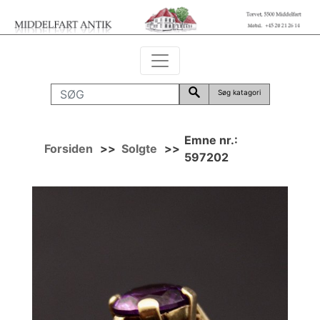
Søg katagori
Emne nr.:
Forsiden
>>
Solgte
>>
597202