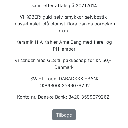
samt efter aftale på 20212614
VI KØBER: guld-sølv-smykker-sølvbestik-
musselmalet-blå blomst-flora danica porcelæn
m.m.
Keramik H A Kähler Arne Bang med flere og
PH lamper
Vi sender med GLS til pakkeshop for kr. 50,- i
Danmark
SWIFT kode: DABADKKK EBAN:
DK8630003599079262
Konto nr. Danske Bank: 3420 3599079262
Tilbage