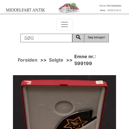
Søg katagori
Emne nr.:
Forsiden
>>
Solgte
>>
599199