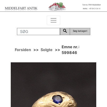
Søg katagori
Emne nr.:
Forsiden
>>
Solgte
>>
599846