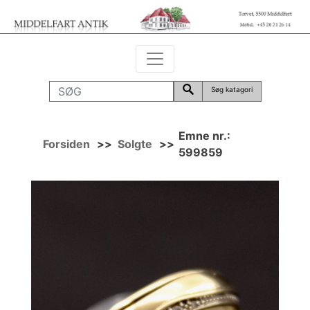
Søg katagori
Emne nr.:
Forsiden
>>
Solgte
>>
599859