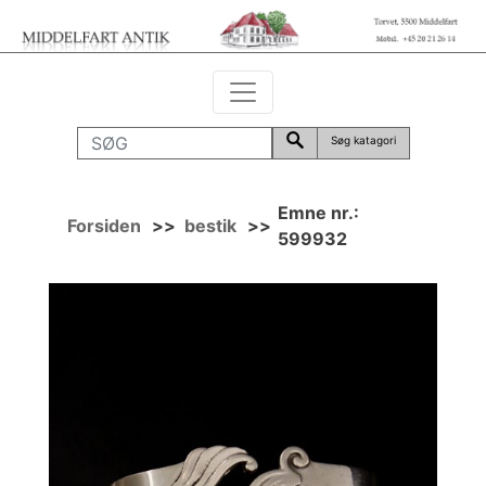
Søg katagori
Emne nr.:
Forsiden
>>
bestik
>>
599932