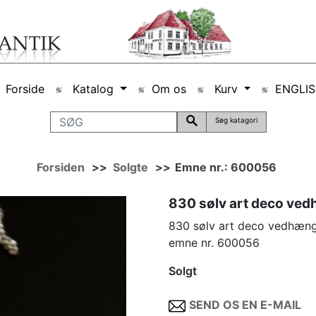
Forside
Katalog
Om os
Kurv
ENGLI
Søg katagori
Forsiden
>>
Solgte
>>
Emne nr.: 600056
830 sølv art deco ve
830 sølv art deco vedhæng
emne nr. 600056
Solgt
SEND OS EN E-MAIL