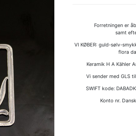
Forretningen er åb
samt eft
VI KØBER: guld-sølv-smykk
flora d
Keramik H A Kähler 
Vi sender med GLS til
SWIFT kode: DABAD
Konto nr. Dan