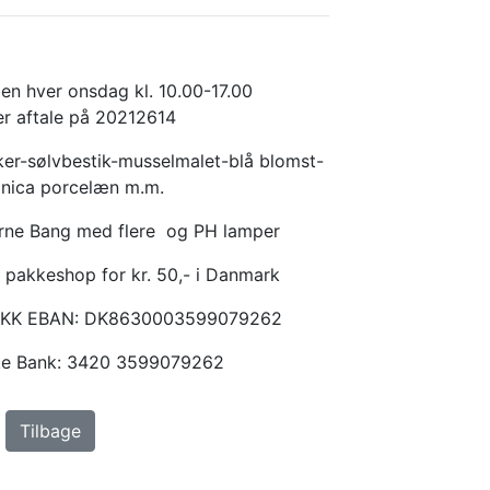
en hver onsdag kl. 10.00-17.00
er aftale på 20212614
er-sølvbestik-musselmalet-blå blomst-
anica porcelæn m.m.
Arne Bang med flere og PH lamper
 pakkeshop for kr. 50,- i Danmark
KKK EBAN: DK8630003599079262
ske Bank: 3420 3599079262
Tilbage