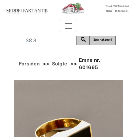
Søg katagori
Emne nr.:
Forsiden
>>
Solgte
>>
601665