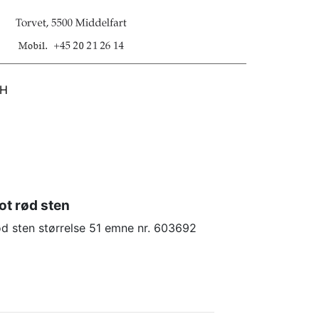
SH
ot rød sten
ød sten størrelse 51 emne nr. 603692