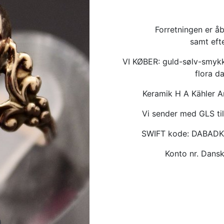
Forretningen er åb
samt eft
VI KØBER: guld-sølv-smykk
flora d
Keramik H A Kähler 
Vi sender med GLS til
SWIFT kode: DABAD
Konto nr. Dan