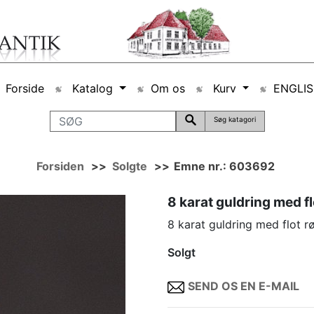
Forside
Katalog
Om os
Kurv
ENGLI
Søg katagori
Forsiden
>>
Solgte
>>
Emne nr.: 603692
8 karat guldring med fl
8 karat guldring med flot r
Solgt
SEND OS EN E-MAIL