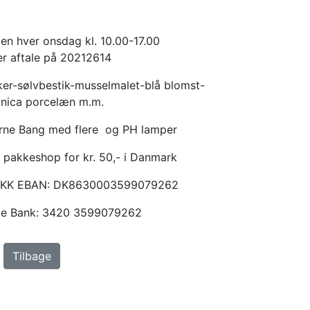
en hver onsdag kl. 10.00-17.00
er aftale på 20212614
er-sølvbestik-musselmalet-blå blomst-
anica porcelæn m.m.
Arne Bang med flere og PH lamper
 pakkeshop for kr. 50,- i Danmark
KKK EBAN: DK8630003599079262
ske Bank: 3420 3599079262
Tilbage