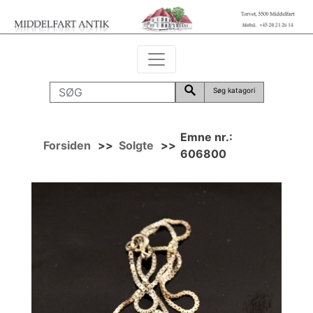
Søg katagori
Emne nr.:
Forsiden
>>
Solgte
>>
606800