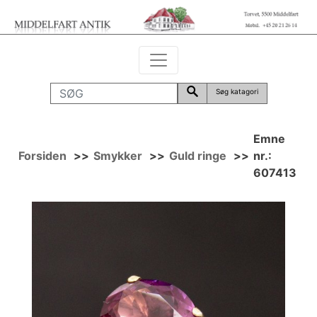
Søg katagori
Emne
Forsiden
>>
Smykker
>>
Guld ringe
>>
nr.:
607413