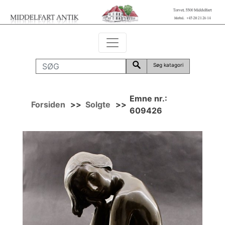
Søg katagori
Emne nr.:
Forsiden
>>
Solgte
>>
609426