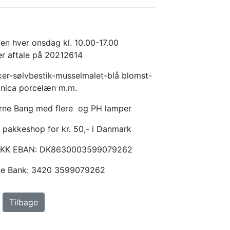
en hver onsdag kl. 10.00-17.00
er aftale på 20212614
er-sølvbestik-musselmalet-blå blomst-
anica porcelæn m.m.
Arne Bang med flere og PH lamper
 pakkeshop for kr. 50,- i Danmark
KKK EBAN: DK8630003599079262
ske Bank: 3420 3599079262
Tilbage