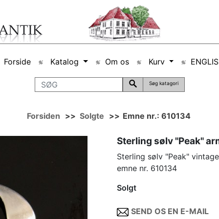
Forside
Katalog
Om os
Kurv
ENGLI
Søg katagori
Forsiden
>>
Solgte
>>
Emne nr.: 610134
Sterling sølv "Peak" a
Sterling sølv "Peak" vinta
emne nr. 610134
Solgt
SEND OS EN E-MAIL