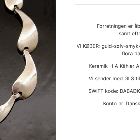
Forretningen er åb
samt eft
VI KØBER: guld-sølv-smykk
flora d
Keramik H A Kähler 
Vi sender med GLS til
SWIFT kode: DABAD
Konto nr. Dan