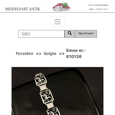
Søg katagori
Emne nr.:
Forsiden
>>
Solgte
>>
610138