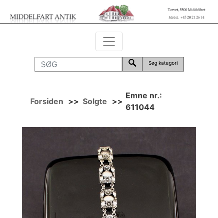
Søg katagori
Emne nr.:
Forsiden
>>
Solgte
>>
611044