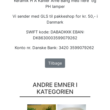
Keramik H A Kähler Arne Bang med flere og
PH lamper
Vi sender med GLS til pakkeshop for kr. 50,- i
Danmark
SWIFT kode: DABADKKK EBAN:
DK8630003599079262
Konto nr. Danske Bank: 3420 3599079262
Tilbage
ANDRE EMNER I
KATEGORIEN