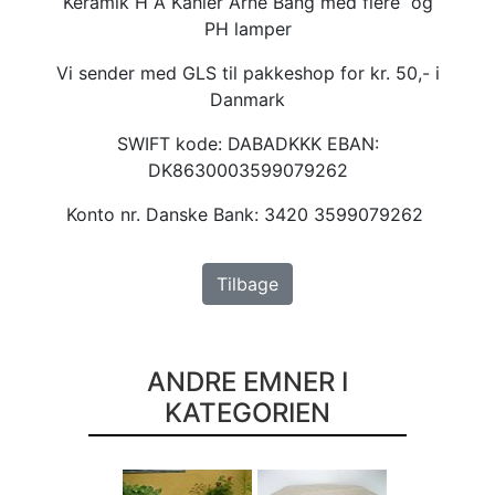
Keramik H A Kähler Arne Bang med flere og
PH lamper
Vi sender med GLS til pakkeshop for kr. 50,- i
Danmark
SWIFT kode: DABADKKK EBAN:
DK8630003599079262
Konto nr. Danske Bank: 3420 3599079262
Tilbage
ANDRE EMNER I
KATEGORIEN