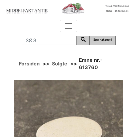
Søg katagori
Emne nr.:
Forsiden
>>
Solgte
>>
613760