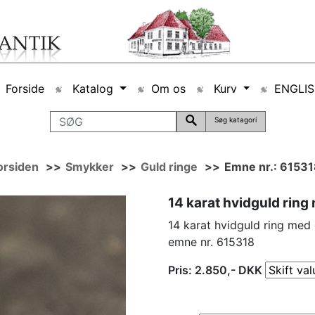
Forside
Katalog
Om os
Kurv
ENGLI
Søg katagori
orsiden
>>
Smykker
>>
Guld ringe
>>
Emne nr.: 6153
14 karat hvidguld ring
14 karat hvidguld ring med
emne nr. 615318
Pris:
2.850
,-
DKK