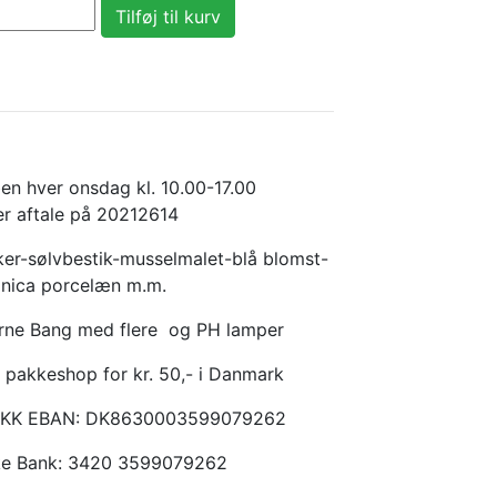
en hver onsdag kl. 10.00-17.00
er aftale på 20212614
er-sølvbestik-musselmalet-blå blomst-
anica porcelæn m.m.
Arne Bang med flere og PH lamper
 pakkeshop for kr. 50,- i Danmark
KKK EBAN: DK8630003599079262
ske Bank: 3420 3599079262