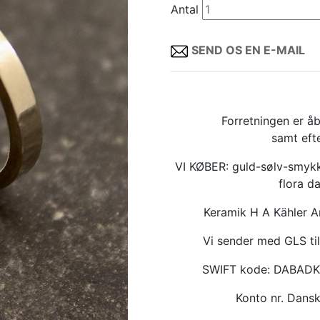
Antal
SEND OS EN E-MAIL
Forretningen er åb
samt eft
VI KØBER: guld-sølv-smykk
flora d
Keramik H A Kähler 
Vi sender med GLS til
SWIFT kode: DABAD
Konto nr. Dan