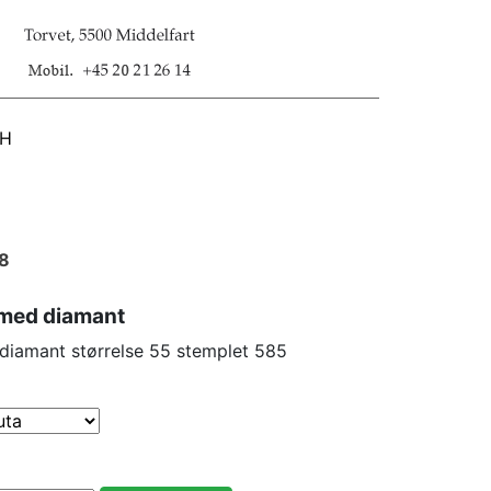
SH
18
 med diamant
 diamant størrelse 55 stemplet 585