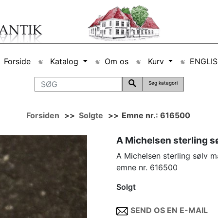
Forside
Katalog
Om os
Kurv
ENGLI
Søg katagori
Forsiden
>>
Solgte
>>
Emne nr.: 616500
A Michelsen sterling s
A Michelsen sterling sølv 
emne nr. 616500
Solgt
SEND OS EN E-MAIL