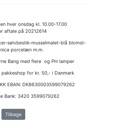
en hver onsdag kl. 10.00-17.00
er aftale på 20212614
er-sølvbestik-musselmalet-blå blomst-
anica porcelæn m.m.
Arne Bang med flere og PH lamper
 pakkeshop for kr. 50,- i Danmark
KKK EBAN: DK8630003599079262
ske Bank: 3420 3599079262
Tilbage