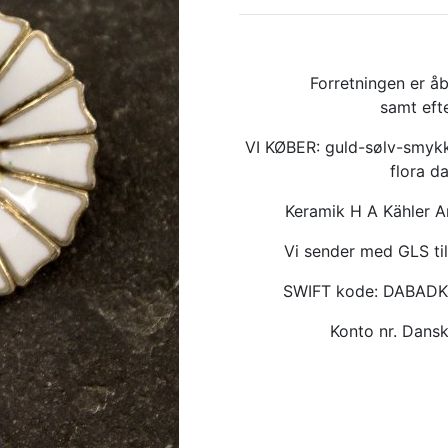
Forretningen er åb
samt eft
VI KØBER: guld-sølv-smykk
flora d
Keramik H A Kähler 
Vi sender med GLS til
SWIFT kode: DABAD
Konto nr. Dan