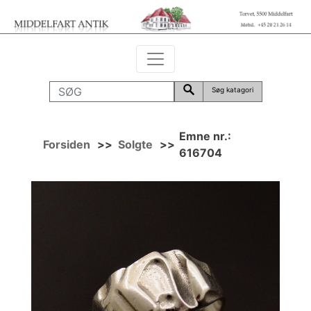
Søg katagori
Emne nr.:
Forsiden
>>
Solgte
>>
616704