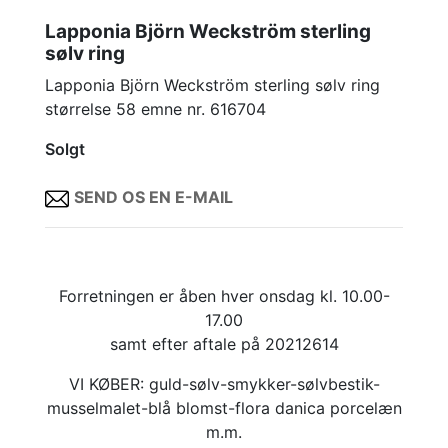
Lapponia Björn Weckström sterling
sølv ring
Lapponia Björn Weckström sterling sølv ring
størrelse 58 emne nr. 616704
Solgt
SEND OS EN E-MAIL
Forretningen er åben hver onsdag kl. 10.00-
17.00
samt efter aftale på 20212614
VI KØBER: guld-sølv-smykker-sølvbestik-
musselmalet-blå blomst-flora danica porcelæn
m.m.