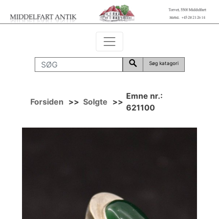
Søg katagori
Emne nr.:
Forsiden
>>
Solgte
>>
621100