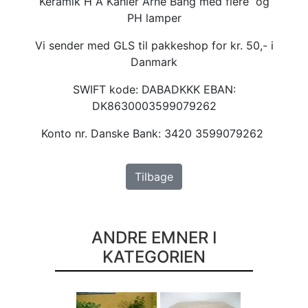
Keramik H A Kähler Arne Bang med flere og
PH lamper
Vi sender med GLS til pakkeshop for kr. 50,- i
Danmark
SWIFT kode: DABADKKK EBAN:
DK8630003599079262
Konto nr. Danske Bank: 3420 3599079262
Tilbage
ANDRE EMNER I
KATEGORIEN