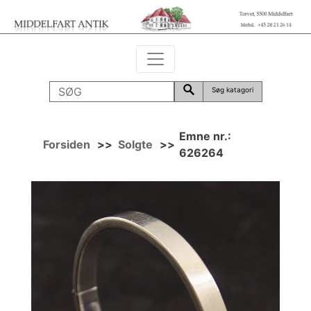
Søg katagori
Emne nr.:
Forsiden
>>
Solgte
>>
626264