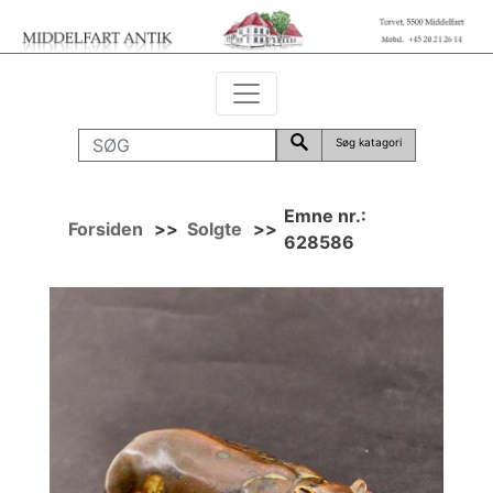
Søg katagori
Emne nr.:
Forsiden
>>
Solgte
>>
628586