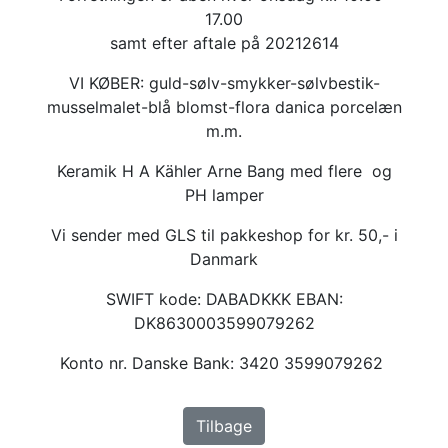
17.00
samt efter aftale på 20212614
VI KØBER: guld-sølv-smykker-sølvbestik-
musselmalet-blå blomst-flora danica porcelæn
m.m.
Keramik H A Kähler Arne Bang med flere og
PH lamper
Vi sender med GLS til pakkeshop for kr. 50,- i
Danmark
SWIFT kode: DABADKKK EBAN:
DK8630003599079262
Konto nr. Danske Bank: 3420 3599079262
Tilbage