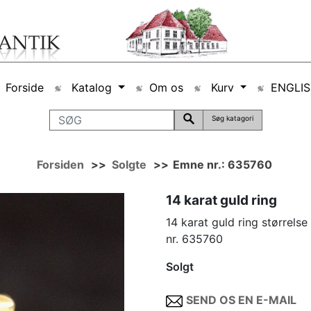
Forside
Katalog
Om os
Kurv
ENGLI
Søg katagori
Forsiden
>>
Solgte
>>
Emne nr.: 635760
14 karat guld ring
14 karat guld ring størrel
nr. 635760
Solgt
SEND OS EN E-MAIL