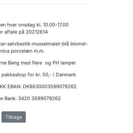
en hver onsdag kl. 10.00-17.00
er aftale på 20212614
er-sølvbestik-musselmalet-blå blomst-
anica porcelæn m.m.
Arne Bang med flere og PH lamper
 pakkeshop for kr. 50,- i Danmark
KKK EBAN: DK8630003599079262
ske Bank: 3420 3599079262
Tilbage