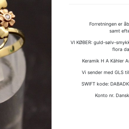
Forretningen er åb
samt eft
VI KØBER: guld-sølv-smykk
flora d
Keramik H A Kähler 
Vi sender med GLS til
SWIFT kode: DABAD
Konto nr. Dan