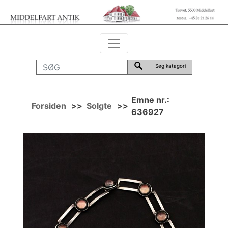
Søg katagori
Emne nr.:
Forsiden
>>
Solgte
>>
636927