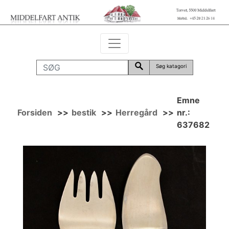
Søg katagori
Emne
Forsiden
>>
bestik
>>
Herregård
>>
nr.:
637682