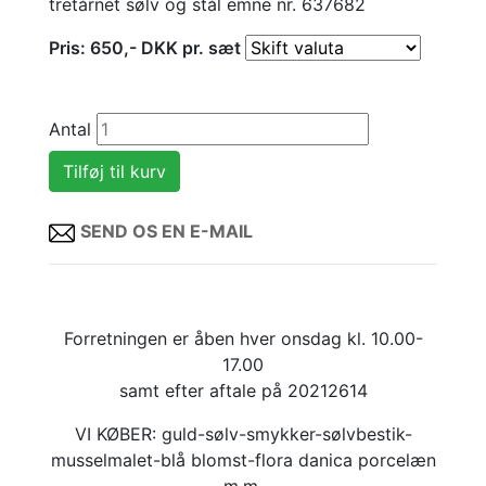
tretårnet sølv og stål emne nr. 637682
Pris:
650
,-
DKK
pr. sæt
Antal
SEND OS EN E-MAIL
Forretningen er åben hver onsdag kl. 10.00-
17.00
samt efter aftale på 20212614
VI KØBER: guld-sølv-smykker-sølvbestik-
musselmalet-blå blomst-flora danica porcelæn
m.m.