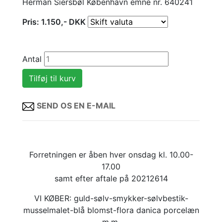
Herman Siersbøl København emne nr. 640241
Pris:
1.150
,-
DKK
Antal
SEND OS EN E-MAIL
Forretningen er åben hver onsdag kl. 10.00-
17.00
samt efter aftale på 20212614
VI KØBER: guld-sølv-smykker-sølvbestik-
musselmalet-blå blomst-flora danica porcelæn
m.m.